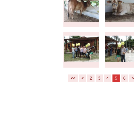
<<
<
2
3
4
5
6
>