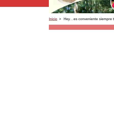
Inicio
>
Hey…es conveniente siempre te