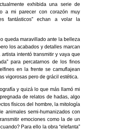
ctualmente exhibida una serie de
ro a mi parecer con corazón muy
es fantásticos” echan a volar la
uno queda maravillado ante la belleza
pero los acabados y detalles marcan
artista intentó transmitir y vaya que
da” para percatarnos de los finos
lfines en la frente se camuflajean
s vigorosas pero de grácil estética.
ografía y quizá lo que más llamó mi
mpregnada de relatos de hadas, algo
tos físicos del hombre, la mitología
e de animales semi-humanizados con
transmitir emociones como la de un
cuando? Para ello la obra “elefanta”