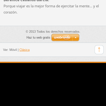
Porque viajar es la mejor forma de ejercitar la mente... y el
corazón.
© 2013 Todos los derechos reservados.
Haz tu web gratis
Ver:
Móvil
|
Clásica