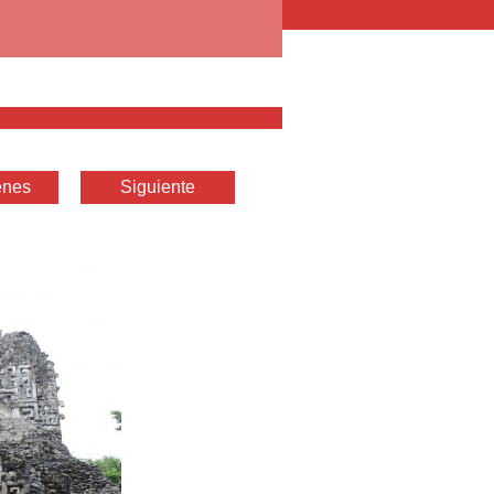
enes
Siguiente