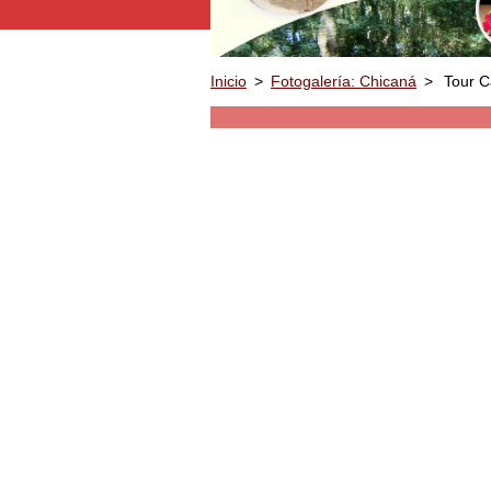
Inicio
>
Fotogalería: Chicaná
>
Tour C