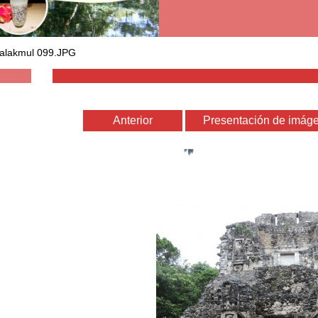
alakmul 099.JPG
Anterior
Presentación de imág